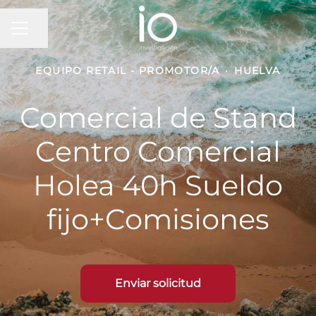
MENÚ DE EMPLEO
Compartir página
EQUIPO RETAIL - PROMOTOR/A
·
HUELVA
Comercial de Stand
Centro Comercial
Holea 40h Sueldo
fijo+Comisiones
Enviar solicitud