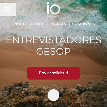
MENÚ DE EMPLEO
Compartir página
ENCUESTADORES
·
VARIAS UBICACIONES
ENTREVISTADORES
GESOP
Enviar solicitud